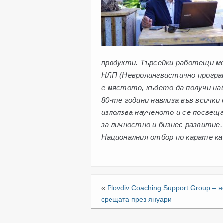
продукти. Търсейки работещи ме
НЛП (Невролингвистично програ
е мястото, където да получи на
80-те години навлиза във всички
използва наученото и се посвеща
за личностно и бизнес развитие,
Националния отбор по карате ка
«
Plovdiv Coaching Support Group – 
срещата през януари