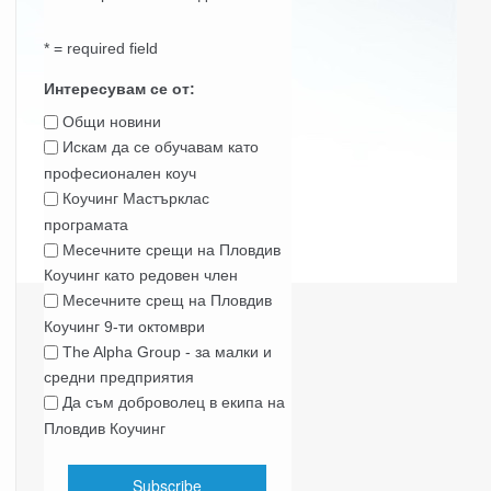
* = required field
Интересувам се от:
Общи новини
Искам да се обучавам като
професионален коуч
Коучинг Мастърклас
програмата
Месечните срещи на Пловдив
Коучинг като редовен член
Месечните срещ на Пловдив
Коучинг 9-ти октомври
The Alpha Group - за малки и
средни предприятия
Да съм доброволец в екипа на
Пловдив Коучинг