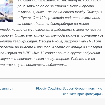
Тулския Политехнически Институт. Година по-
рано започва да се занимава с международна
търговия, внос – износ на стоки между България
и Русия. От 1994 ръководи собствена компания
за производство и дистрибуция на месни
тоди, които да му помогнат в работата с хора попада на
миране
)
. Силно впечатлен от метода започва проучване кое
й-добра квалификация. Избира Русия, защото там НЛП от
 области на живота и бизнеса. Когато се връща в България
ва изцяло на НЛП. Има 13 години опит в групови обучения
 коучинг и психологическо консултиране. Работя и с на
то треньор по психическа подготовка.
новини от
Plovdiv Coaching Support Group – новини от
срещата през февруари
»