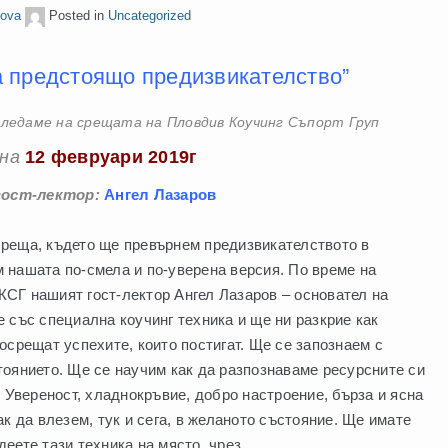
lova
Posted in
Uncategorized
а предстоящо предизвикателство”
ледаме на срещата на Пловдив Коучинг Съпорт Груп
на
1
2 февруари 2019г
гост-лектор:
Ангел Лазаров
реща, където ще превърнем предизвикателството в
 нашата по-смела и по-уверена версия. По време на
СГ нашият гост-лектор Ангел Лазаров – основател на
 със специална коучинг техника и ще ни разкрие как
осрещат успехите, които постигат. Ще се запознаем с
тоянието. Ще се научим как да разпознаваме ресурсните си
. Увереност, хладнокръвие, добро настроение, бърза и ясна
ак да влезем, тук и сега, в желаното състояние. Ще имате
еете тази техника на място, чрез