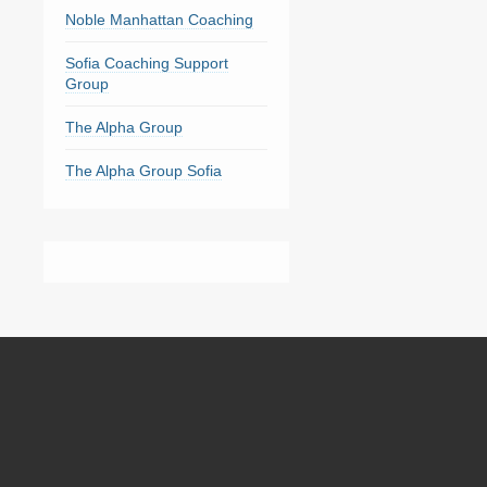
Noble Manhattan Coaching
Sofia Coaching Support
Group
The Alpha Group
The Alpha Group Sofia