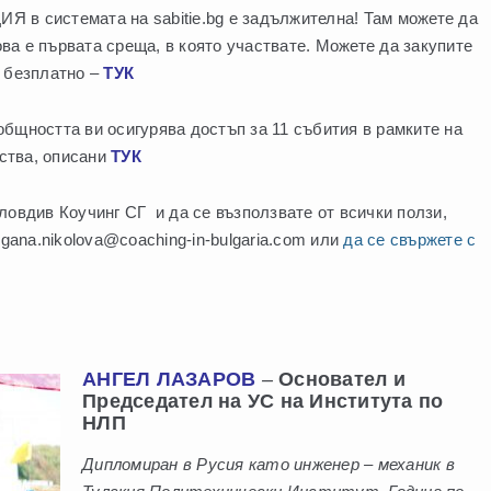
 системата на sabitie.bg е задължителна! Там можете да
ва е първата среща, в която участвате. Можете да закупите
 безплатно –
ТУК
ността ви осигурява достъп за 11 събития в рамките на
ства, описани
ТУК
ловдив Коучинг СГ и да се възползвате от всички ползи,
rgana.nikolova@coaching-in-bulgaria.com или
да се свържете с
АНГЕЛ ЛАЗАРОВ
–
Основател и
Председател на УС на Института по
НЛП
Дипломиран в Русия като инженер – механик в