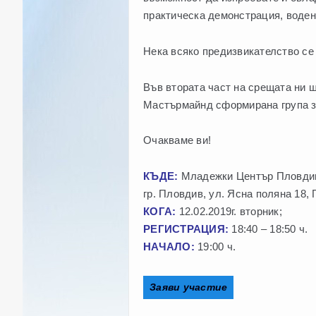
практическа демонстрация, водена
Нека всяко предизвикателство се
Във втората част на срещата ни щ
Мастърмайнд сформирана група з
Очакваме ви!
КЪДЕ:
Младежки Център Пловди
гр. Пловдив, ул. Ясна поляна 18,
КОГА:
12.02.2019г. вторник;
РЕГИСТРАЦИЯ:
18:40 – 18:50 ч.
НАЧАЛО:
19:00 ч.
Заяви участие