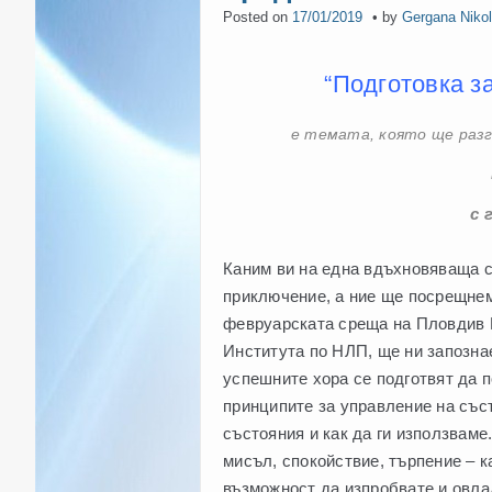
Posted on
17/01/2019
by
Gergana Niko
“Подготовка з
е темата, която ще разг
с 
Каним ви на една вдъхновяваща с
приключение, а ние ще посрещнем
февруарската среща на Пловдив К
Института по НЛП, ще ни запознае
успешните хора се подготвят да п
принципите за управление на със
състояния и как да ги използваме
мисъл, спокойствие, търпение – к
възможност да изпробвате и овлад