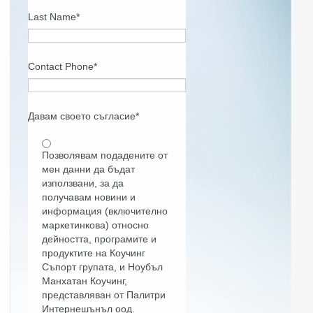
Last Name
*
Contact Phone
*
Давам своето съгласие
*
Позволявам подадените от
мен данни да бъдат
използвани, за да
получавам новини и
информация (включително
маркетинкова) относно
дейността, програмите и
продуктите на Коучинг
Съпорт групата, и Ноубъл
Манхатан Коучинг,
представляван от Палитри
Интернешънъл оод.