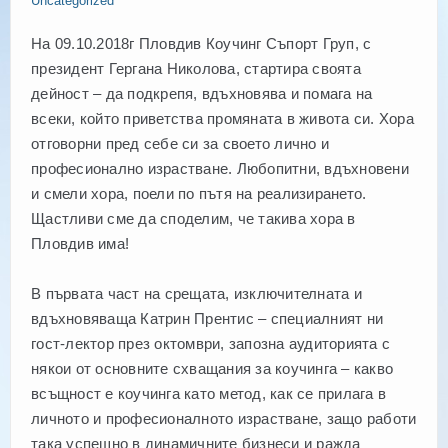
Uncategorized
На 09.10.2018г Пловдив Коучинг Съпорт Груп, с
НАМЕРИ СВОЯ КОУЧ
президент Гергана Николова, стартира своята
дейност – да подкрепя, вдъхновява и помага на
всеки, който приветства промяната в живота си. Хора
отговорни пред себе си за своето лично и
професионално израстване. Любопитни, вдъхновени
и смели хора, поели по пътя на реализирането.
Щастливи сме да споделим, че такива хора в
Пловдив има!
В първата част на срещата, изключителната и
вдъхновяваща Катрин Прентис – специалният ни
гост-лектор през октомври, запозна аудиторията с
някои от основните схващания за коучинга – какво
всъщност е коучинга като метод, как се прилага в
личното и професионалното израстване, защо работи
така успешно в динамичните бизнеси и ражда