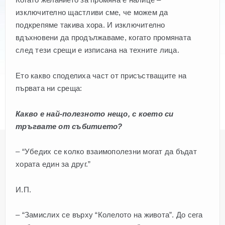
изключително щастливи сме, че можем да
подкрепяме такива хора. И изключително
вдъхновени да продължаваме, когато промяната
след тези срещи е изписана на техните лица.
Ето какво споделиха част от присъстващите на
първата ни среща:
Какво е най-полезното нещо, с което си
тръгвате от събитието?
– “Убедих се колко взаимополезни могат да бъдат
хората един за друг.”
И.П.
– “Замислих се върху “Колелото на живота”. До сега