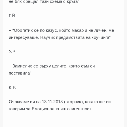
не бях срещал тази схема с кръга”
Г.Й.
– “Обогатих се по казус, който макар и не личен, ме
интересуваше. Научих предимствата на коучинга”
У.Р.
– Замислих се върху целите, които съм си
поставила”
К.Р.
Очакваме ви на 13.11.2018 (вторник), когато ще си
говорим за Емоционална интелигентност.