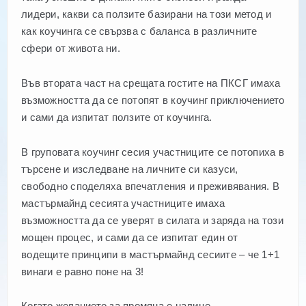
лидери, какви са ползите базирани на този метод и
как коучинга се свързва с баланса в различните
сфери от живота ни.
Във втората част на срещата гостите на ПКСГ имаха
възможността да се потопят в коучинг приключението
и сами да изпитат ползите от коучинга.
В груповата коучинг сесия участниците се потопиха в
търсене и изследване на личните си казуси,
свободно споделяха впечатления и преживявания. В
мастърмайнд сесията участниците имаха
възможността да се уверят в силата и заряда на този
мощен процес, и сами да се изпитат един от
водещите принципи в мастърмайнд сесиите – че 1+1
винаги е равно поне на 3!
Когато желанието за промяна е налице –