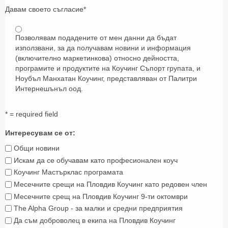
Давам своето съгласие
*
Позволявам подадените от мен данни да бъдат
използвани, за да получавам новини и информация
(включително маркетинкова) относно дейността,
програмите и продуктите на Коучинг Съпорт групата, и
Ноубъл Манхатан Коучинг, представляван от Палитри
Интернешънъл оод.
* = required field
Интересувам се от:
Общи новини
Искам да се обучавам като професионален коуч
Коучинг Мастърклас програмата
Месечните срещи на Пловдив Коучинг като редовен член
Месечните срещ на Пловдив Коучинг 9-ти октомври
The Alpha Group - за малки и средни предприятия
Да съм доброволец в екипа на Пловдив Коучинг